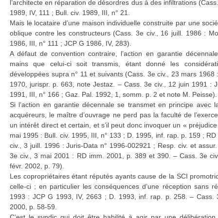
l’architecte en réparation de désordres dus à des infiltrations (Cass
1989, IV, 111 ; Bull. civ. 1989, III, n° 21.
Mais le locataire d’une maison individuelle construite par une soci
oblique contre les constructeurs (Cass. 3e civ., 16 juill. 1986 : Mo
1986, III, n° 111 ; JCP G 1986, IV, 283).
A défaut de convention contraire, l’action en garantie décennal
mains que celui-ci soit transmis, étant donné les considérat
développées supra n° 11 et suivants (Cass. 3e civ., 23 mars 1968 : Bu
1970, jurispr. p. 663, note Jestaz. – Cass. 3e civ., 12 juin 1991 : J
1991, III, n° 166 ; Gaz. Pal. 1992, 1, somm. p. 2 et note M. Peisse).
Si l’action en garantie décennale se transmet en principe avec l
acquéreurs, le maître d’ouvrage ne perd pas la faculté de l’exerce
un intérêt direct et certain, et s’il peut donc invoquer un « préjudic
mai 1995 : Bull. civ. 1995, III, n° 133 ; D. 1995, inf. rap. p. 159 ; 
civ., 3 juill. 1996 : Juris-Data n° 1996-002921 ; Resp. civ. et ass
3e civ., 3 mai 2001 : RD imm. 2001, p. 389 et 390. – Cass. 3e ci
févr. 2002, p. 79).
Les copropriétaires étant réputés ayants cause de la SCI promotri
celle-ci ; en particulier les conséquences d’une réception sans ré
1993 : JCP G 1993, IV, 2663 ; D. 1993, inf. rap. p. 258. – Cass. 
2000, p. 58-59.
C’est le syndic qui doit être habilité à agir par une délibérati