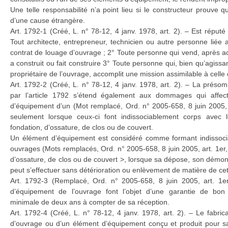
Une telle responsabilité n’a point lieu si le constructeur prouv
d’une cause étrangère.
Art. 1792-1 (Créé, L. n° 78-12, 4 janv. 1978, art. 2). – Est réputé
Tout architecte, entrepreneur, technicien ou autre personne liée
contrat de louage d’ouvrage ; 2° Toute personne qui vend, après 
a construit ou fait construire 3° Toute personne qui, bien qu’agiss
propriétaire de l’ouvrage, accomplit une mission assimilable à celle
Art. 1792-2 (Créé, L. n° 78-12, 4 janv. 1978, art. 2). – La présom
par l’article 1792 s’étend également aux dommages qui affect
d’équipement d’un (Mot remplacé, Ord. n° 2005-658, 8 juin 2005, 
seulement lorsque ceux-ci font indissociablement corps avec l
fondation, d’ossature, de clos ou de couvert.
Un élément d’équipement est considéré comme formant indissoci
ouvrages (Mots remplacés, Ord. n° 2005-658, 8 juin 2005, art. 1er, II
d’ossature, de clos ou de couvert >, lorsque sa dépose, son dém
peut s’effectuer sans détérioration ou enlèvement de matière de ce
Art. 1792-3 (Remplacé, Ord. n° 2005-658, 8 juin 2005, art. 1er
d’équipement de l’ouvrage font l’objet d’une garantie de bon
minimale de deux ans à compter de sa réception.
Art. 1792-4 (Créé, L. n° 78-12, 4 janv. 1978, art. 2). – Le fabric
d’ouvrage ou d’un élément d’équipement conçu et produit pour sat