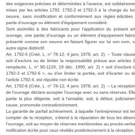
des exigences précises et déterminées à l’avance, est solidaireme
mises par les articles 1792, 1792-2 et 1792-3 à la charge du lo
oeuvre, sans modification et conformément aux règles édictées pa
partie d’ouvrage ou élément d’équipement considéré.
Sont assimilés à des fabricants pour l’application du présent ar
ouvrage, une partie d’ouvrage ou un élément d’équipement fabriqu
présenté comme son oeuvre en faisant figurer sur lui son nom, 
autre signe distinctif.
Art. 1792-5 (Créé, L. n° 78-12, 4 janv. 1978, art. 2). – Toute clause
soit d’exclure ou de limiter la responsabilité prévue aux article
remplacés, L. n° 90-1129, 19 déc. 1990, art. 2) < soit d’exclure l
1792-3 et 1792-6 >, ou d’en limiter la portée, soit d’écarter ou de
l’article 1792-4, est réputée non écrite.
Art. 1792-6 (Créé, L. n° 78-12, 4 janv. 1978, art. 2). – La réception
de l’ouvrage déclare accepter l’ouvrage avec ou sans réserves. Ell
partie la plus diligente, soit à l’amiable, soit, à défaut, judiciair
cause, prononcée contradictoirement.
La garantie de parfait achèvement, à laquelle l’entrepreneur est t
compter de la réception, s’étend à la réparation de tous les désor
l’ouvrage, soit au moyen de réserves mentionnées au procès-verbal 
notification écrite pour ceux révélés postérieurement à la réception.