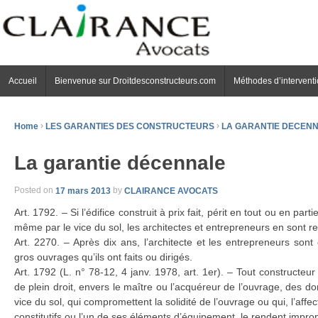
Accueil
Bienvenue sur Droitdesconstructeurs.com
Méthodes d’intervent
Home
›
LES GARANTIES DES CONSTRUCTEURS
›
LA GARANTIE DECEN
La garantie décennale
Posted on
17 mars 2013
by
CLAIRANCE AVOCATS
Art. 1792. – Si l’édifice construit à prix fait, périt en tout ou en part
même par le vice du sol, les architectes et entrepreneurs en sont 
Art. 2270. – Après dix ans, l’architecte et les entrepreneurs son
gros ouvrages qu’ils ont faits ou dirigés.
Art. 1792 (L. n° 78-12, 4 janv. 1978, art. 1er). – Tout constructe
de plein droit, envers le maître ou l’acquéreur de l’ouvrage, des
vice du sol, qui compromettent la solidité de l’ouvrage ou qui, l’aff
constitutifs ou l’un de ses éléments d’équipement, le rendent improp