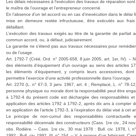
Les délais nécessaires à l’exécution des travaux de réparation son
le maître de l’ouvrage et l’entrepreneur concerné.
En l’absence d’un tel accord ou en cas d’inexécution dans le délai f
mise en demeure restée infructueuse, être exécutés aux frais 
défaillant.
L’exécution des travaux exigés au titre de la garantie de parfait
commun accord, ou, à défaut, judiciairement.
La garantie ne s’étend pas aux travaux nécessaires pour remédier
ou de l’usage.
Art. 1792-7 (Créé, Ord. n° 2005-658, 8 juin 2005, art. 1er, IV). 
des éléments d’équipement d’un ouvrage au sens des articles 17
les éléments d’équipement, y compris leurs accessoires, dont 
permettre l’exercice d’une activité professionnelle dans l’ouvrage.
Art. 2270 (L. n° 67-3, 3 janv. 1967, art. 4 ; Remplacé, L. n° 78-12,
personne physique ou morale dont la responsabilité peut être enga
à 1792-4 du présent code est déchargée des responsabilités et 
application des articles 1792 à 1792-2, après dix ans à compter d
en application de l’article 1792-3, à l’expiration du délai visé à cet ar
Le principe de non-cumul des responsabilités contractuelle et
responsabilité décennale des constructeurs (Cass. 1re civ., 24 nov
obs. Rodière. – Cass. 1re civ., 30 mai 1978 : Bull. civ. 1978, I, 
1992 : Bull. civ. 1992, III, n° 154. – V. à propos d’un fabricant, Cass