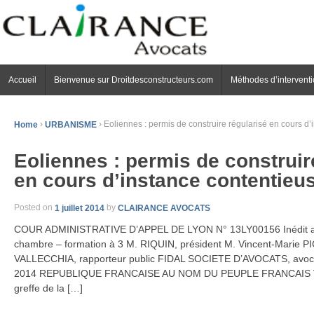
Accueil
Bienvenue sur Droitdesconstructeurs.com
Méthodes d’intervent
Home
›
URBANISME
›
Eoliennes : permis de construire régularisé en cours d’
Eoliennes : permis de construir
en cours d’instance contentieus
Posted on
1 juillet 2014
by
CLAIRANCE AVOCATS
COUR ADMINISTRATIVE D’APPEL DE LYON N° 13LY00156 Inédit au
chambre – formation à 3 M. RIQUIN, président M. Vincent-Marie P
VALLECCHIA, rapporteur public FIDAL SOCIETE D’AVOCATS, avocat 
2014 REPUBLIQUE FRANCAISE AU NOM DU PEUPLE FRANCAIS Vu l
greffe de la […]