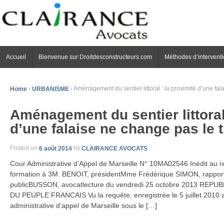
Accueil
Bienvenue sur Droitdesconstructeurs.com
Méthodes d’intervent
Home
›
URBANISME
›
Aménagement du sentier littoral : la proximité d’une fal
Aménagement du sentier littoral 
d’une falaise ne change pas le t
Posted on
6 août 2014
by
CLAIRANCE AVOCATS
Cour Administrative d’Appel de Marseille N° 10MA02546 Inédit au 
formation à 3M. BENOIT, présidentMme Frédérique SIMON, rappor
publicBUSSON, avocatlecture du vendredi 25 octobre 2013 RE
DU PEUPLE FRANCAIS Vu la requête, enregistrée le 5 juillet 2010 a
administrative d’appel de Marseille sous le […]