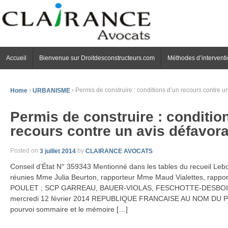
Accueil
Bienvenue sur Droitdesconstructeurs.com
Méthodes d’intervent
Home
›
URBANISME
›
Permis de construire : conditions d’un recours contre u
Permis de construire : conditio
recours contre un avis défavora
Posted on
3 juillet 2014
by
CLAIRANCE AVOCATS
Conseil d’État N° 359343 Mentionné dans les tables du recueil Le
réunies Mme Julia Beurton, rapporteur Mme Maud Vialettes, rappo
POULET ; SCP GARREAU, BAUER-VIOLAS, FESCHOTTE-DESBOIS, 
mercredi 12 février 2014 REPUBLIQUE FRANCAISE AU NOM DU 
pourvoi sommaire et le mémoire […]